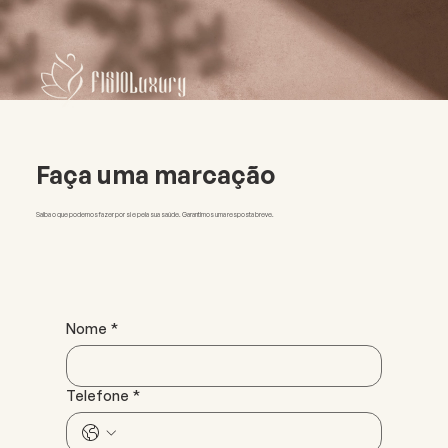
Faça uma marcação
Saiba o que podemos fazer por si e pela sua saúde. Garantimos uma resposta breve.
Nome
*
Telefone
*